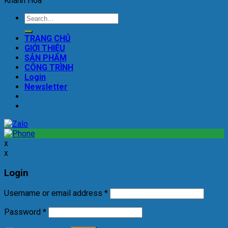
Khánh Hòa
Search
for:
TRANG CHỦ
GIỚI THIỆU
SẢN PHẨM
CÔNG TRÌNH
Login
Newsletter
x
x
Login
Username or email address
*
Password
*