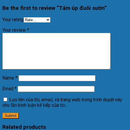
Be the first to review “Tấm úp đuôi sườn”
Your rating
Your review
*
Name
*
Email
*
Lưu tên của tôi, email, và trang web trong trình duyệt này
cho lần bình luận kế tiếp của tôi.
Related products