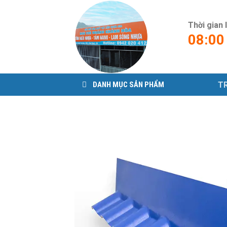
Skip
to
Thời gian 
content
08:00
T
DANH MỤC SẢN PHẨM