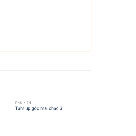
PHỤ KIỆN
 to
Add to
Tấm úp góc mái chạc 3
ist
wishlist