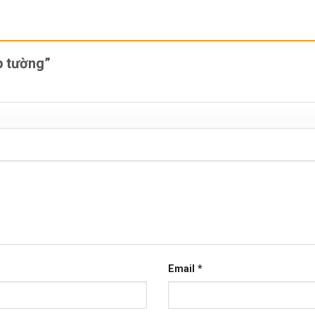
ốp tường”
Email
*