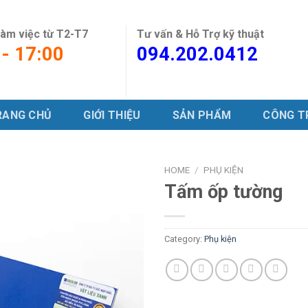
làm việc từ T2-T7
Tư vấn & Hỗ Trợ kỹ thuật
 - 17:00
094.202.0412
RANG CHỦ
GIỚI THIỆU
SẢN PHẨM
CÔNG T
HOME
/
PHỤ KIỆN
Tấm ốp tường
Add to
wishlist
Category:
Phụ kiện