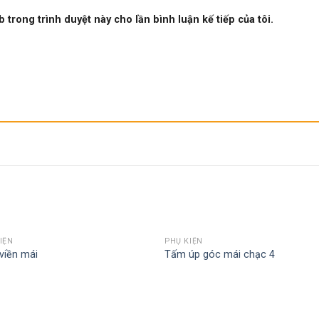
b trong trình duyệt này cho lần bình luận kế tiếp của tôi.
IỆN
PHỤ KIỆN
Add to
Add
viền mái
Tấm úp góc mái chạc 4
wishlist
wishl