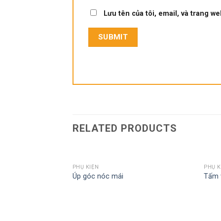
Lưu tên của tôi, email, và trang we
RELATED PRODUCTS
PHỤ KIỆN
PHỤ K
Add to
Add to
Úp góc nóc mái
Tấm 
wishlist
wishlist