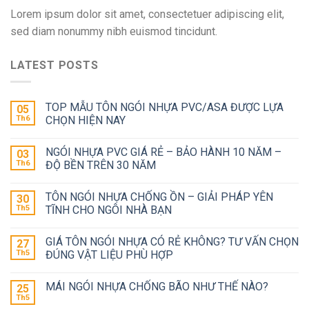
Lorem ipsum dolor sit amet, consectetuer adipiscing elit,
sed diam nonummy nibh euismod tincidunt.
LATEST POSTS
TOP MẪU TÔN NGÓI NHỰA PVC/ASA ĐƯỢC LỰA
05
Th6
CHỌN HIỆN NAY
NGÓI NHỰA PVC GIÁ RẺ – BẢO HÀNH 10 NĂM –
03
Th6
ĐỘ BỀN TRÊN 30 NĂM
TÔN NGÓI NHỰA CHỐNG ỒN – GIẢI PHÁP YÊN
30
Th5
TĨNH CHO NGÔI NHÀ BẠN
GIÁ TÔN NGÓI NHỰA CÓ RẺ KHÔNG? TƯ VẤN CHỌN
27
Th5
ĐÚNG VẬT LIỆU PHÙ HỢP
MÁI NGÓI NHỰA CHỐNG BÃO NHƯ THẾ NÀO?
25
Th5