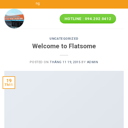
Skip
ói nhựa ASA/PVC Miền Trung
to
content
HOTLINE : 094.202.0412
UNCATEGORIZED
Welcome to Flatsome
POSTED ON
THÁNG 11 19, 2015
BY
ADMIN
19
Th11