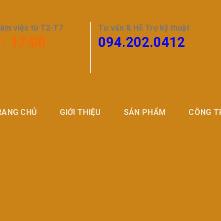
làm việc từ T2-T7
Tư vấn & Hỗ Trợ kỹ thuật
 - 17:00
094.202.0412
RANG CHỦ
GIỚI THIỆU
SẢN PHẨM
CÔNG T