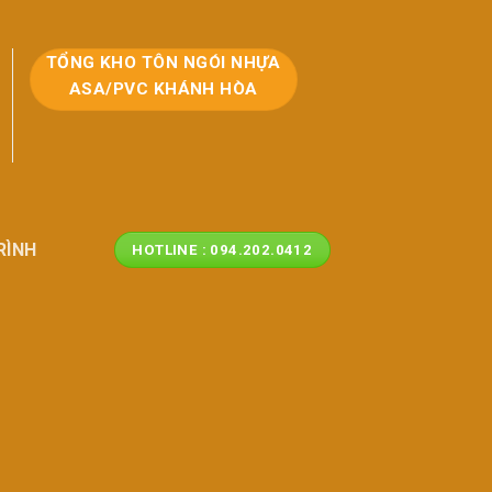
TỔNG KHO TÔN NGÓI NHỰA
ASA/PVC KHÁNH HÒA
RÌNH
HOTLINE : 094.202.0412