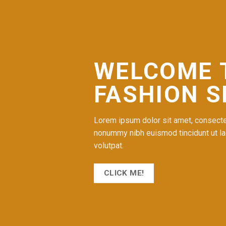
WELCOME 
FASHION 
Lorem ipsum dolor sit amet, consectet
nonummy nibh euismod tincidunt ut la
volutpat.
CLICK ME!